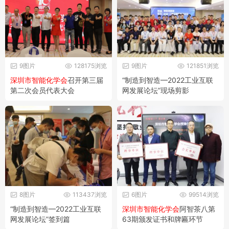
9图片
128175浏览
9图片
121851浏览
深圳市智能化学会
召开第三届
“制造到智造—2022工业互联
第二次会员代表大会
网发展论坛”现场剪影
8图片
113437浏览
6图片
99514浏览
“制造到智造—2022工业互联
深圳市智能化学会
阿智茶八第
网发展论坛”签到篇
63期颁发证书和牌匾环节