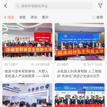
综合
浏览
评论
图片
推荐
10图片
34589浏览
9图片
34773浏览
政策与资本双轮驱动，共塑人
从机器人到具身智能 人工智能
形机器人产业新图景 ——深圳
的“具身化”演进沙龙成功召开
市科协自主创新大讲堂第二期
——深圳市科协自主创新大讲
沙龙成功举办
堂-人形机器人与具身智能发展
沙龙（第1期）