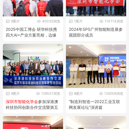
9图片
40035浏览
1图片
110714浏览
2025中国工博会 研华科技携
2024年SPS广州智能制造展参
四大AI+产业方案亮相，边缘
观团部分成员
智能加速产业革新
9图片
129537浏览
8图片
129206浏览
深圳市智能化学会
参加深港澳
“制造到智造—2022工业互联
科技协同创新合作交流暨第五
网发展论坛”演讲篇
届深港澳科技交流年度专场活
动