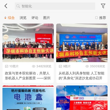
综合
浏览
评论
图片
推荐
10图片
34829浏览
9图片
35009浏览
政策与资本双轮驱动，共塑人
从机器人到具身智能 人工智能
形机器人产业新图景 ——深圳
的“具身化”演进沙龙成功召开
市科协自主创新大讲堂第二期
——深圳市科协自主创新大讲
沙龙成功举办
堂-人形机器人与具身智能发展
沙龙（第1期）