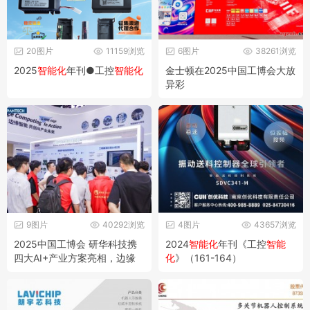
20图片
11159浏览
6图片
38261浏览
2025
智能化
年刊●工控
智能化
金士顿在2025中国工博会大放
异彩
9图片
40292浏览
4图片
43657浏览
2025中国工博会 研华科技携
2024
智能化
年刊《工控
智能
四大AI+产业方案亮相，边缘
化
》（161-164）
智能加速产业革新