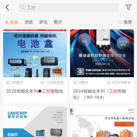
综合
浏览
评论
图片
推荐
20图片
11060浏览
4图片
43509浏览
2025智能化年刊●
工控
智能化
2024智能化年刊《
工控
智能
化》（161-164）