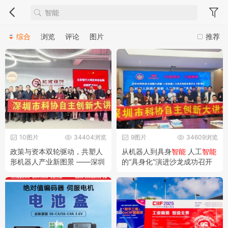
综合
浏览
评论
图片
推荐
10图片
34404浏览
9图片
34609浏览
政策与资本双轮驱动，共塑人
从机器人到具身
智能
人工
智能
形机器人产业新图景 ——深圳
的“具身化”演进沙龙成功召开
市科协自主创新大讲堂第二期
——深圳市科协自主创新大讲
沙龙成功举办
堂-人形机器人与具身
智能
发展
沙龙（第1期）