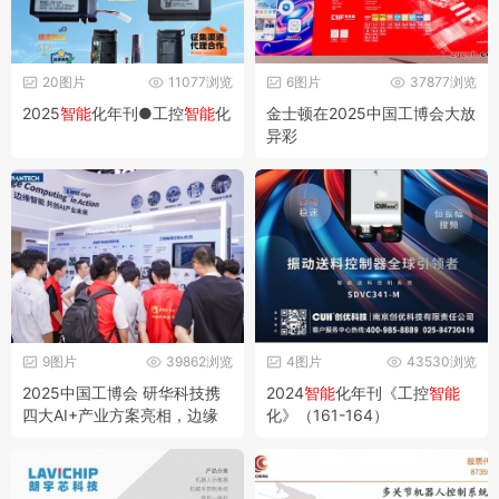
20图片
11077浏览
6图片
37877浏览
2025
智能
化年刊●工控
智能
化
金士顿在2025中国工博会大放
异彩
9图片
39862浏览
4图片
43530浏览
2025中国工博会 研华科技携
2024
智能
化年刊《工控
智能
四大AI+产业方案亮相，边缘
化》（161-164）
智能
加速产业革新