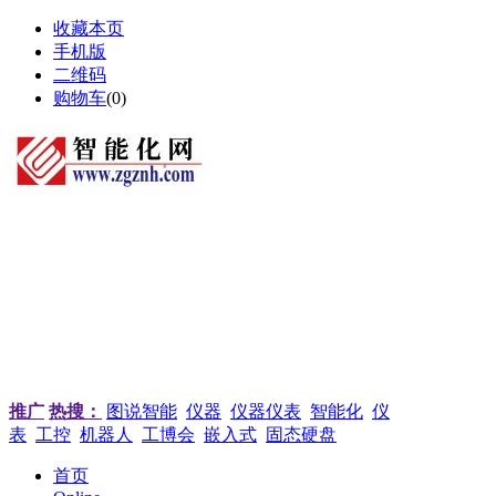
收藏本页
手机版
二维码
购物车
(
0
)
推广
热搜：
图说智能
仪器
仪器仪表
智能化
仪
表
工控
机器人
工博会
嵌入式
固态硬盘
首页