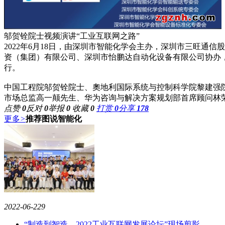
邬贺铨院士视频演讲“工业互联网之路”
2022年6月18日，由深圳市智能化学会主办，深圳市三旺通
资（集团）有限公司、深圳市怡鹏达自动化设备有限公司协办，中国
行。
中国工程院邬贺铨院士、奧地利国际系统与控制科学院黎建强
市场总监高一颠先生、华为咨询与解决方案规划部首席顾问林
点赞
0
反对
0
举报
0
收藏
0
打赏
0
分享
178
更多
>
推荐图说智能化
2022-06-22
9
“制造到智造—2022工业互联网发展论坛”现场剪影