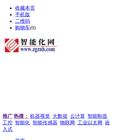
收藏本页
手机版
二维码
购物车
(
0
)
推广
热搜：
机器视觉
大数据
云计算
智能制造
工控
智能化
智能传感器
物联网
工业以太网
嵌
入式