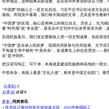
坦率地说，这种脱离实际需要、盲目崇拜外来语的语言习惯，与
“中国梦”的核心之一是文化自信。习近平总书记在论述文化自
基因。而现实中看看，我们每天阅读的文章，尤其是学生教材
“中国梦”的实现，核心是精神上的独立自主。历史上，沦为
量“时尚感”或“专业度”，甚至在中文写作中以夹带英语为荣
实现民族复兴，我们肯定要吸收人类一切文明成果，包括英语世
“中国梦”是全体人民的梦，强调共同富裕与共同发展。文字语
乎每篇文章中都有“中英夹杂“，造成事实上的信息壁垒——那
会”是冲突的。
把汉语写纯正、写干净，本身就是建设民族精神高地的一部分
中英夹杂，表面上看是“文化入侵”，根本是中国文化部门、教
分享到:
0
分享
55
收藏
0
更多
>
同类资讯
• 技术跃迁驱动智造价值加速兑现，2026华南国际工