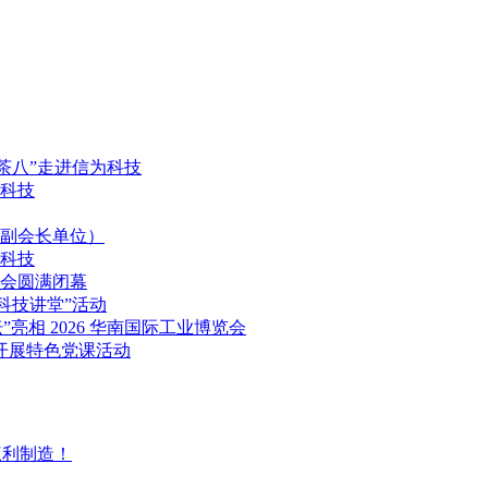
茶八”走进信为科技
达科技
副会长单位）
达科技
览会圆满闭幕
科技讲堂”活动
亮相 2026 华南国际工业博览会
开展特色党课活动
三利制造！