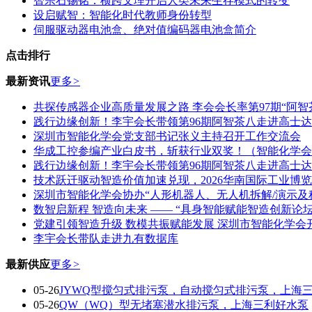
智宗石锡铭：横跨文理开启人类未来生存模式的转变
设启赋智：智能化时代教师身份转型
伺服驱动器电池盒、绝对值编码器电池盒简介
点击排行
最新资讯
更多
>
共探传感器企业高质量发展之路 李会会长率第97期“阿智
践行边缘创新！李宇会长带领第96期阿智茶八走进高士
深圳市智能化学会党支部书记张义主持召开工作交流会
华成工控参编产业白皮书，斩获行业双奖！（智能化学会
践行边缘创新！李宇会长带领第96期阿智茶八走进高士
技术跃迁驱动智造价值加速兑现，2026华南国际工业博
深圳市智能化学会协办“人形机器人、无人机拆解/演示及
数智启新程 智造向未来 —— “具身智能赋能智造创新论坛”
党建引领智造升级 数模共振赋能发展 深圳市智能化学会
李宇会长带队走进九有数据库
最新供应
更多
>
05-26
JYWQ型搅匀式排污泵，自动搅匀式排污泵，上海
05-26
QW（WQ）型无堵塞潜水排污泵，上海三利好水泵