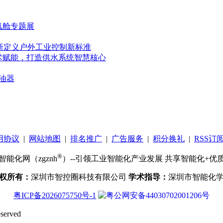
氧舱专题展
重新定义户外工业控制新标准
术赋能，打造供水系统智慧核心
油器
用协议
|
网站地图
|
排名推广
|
广告服务
|
积分换礼
|
RSS订
®
智能化网（zgznh
）--引领工业智能化产业发展 共享智能化+优
权所有：
深圳市智控圈科技有限公司
学术指导：
深圳市智能化
粤ICP备2026075750号-1
粤公网安备44030702001206号
erved