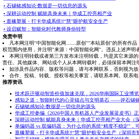
• 石锡铭感知论:数据是一切信息的源头
• 深耕运动控制 赋能具身未来｜华成工控亮相产业
• 逛橡塑展・打卡华成系统‼“慧”眼护航安全生产
• 设启赋智：智能化时代教师身份转型
免责申明
凡本网注明"中国智能化网……原创""本站原创"的所有
权范围内使用，并注明"来源：中国智能化网"。违反上述声明
本网注明转载或者第三方发布未注明转载，均是其它来源的
责任。其他媒体、网站或个人从本网转载时，必须保留本网注
如涉及作品内容、版权等问题，请与本网联系，否则视为放
合作、投稿、转载、授权等相关事宜，请联系本网。联系电话：0755-8
推荐资讯
技术跃迁驱动智造价值加速兑现，2026华南国际工业博
感知之道：智能时代的心灵锚点与文明基石 ——评石锡
石锡铭感知论:数据是一切信息的源头
华成工控参编《2026中国人形机器人产业发展蓝皮书》
深耕运动控制 赋能具身未来｜华成工控亮相产业大会（
单编码器 vs 双编码器：为什么你的系统“精度不稳定
逛橡塑展・打卡华成系统‼“慧”眼护航安全生产（深圳市