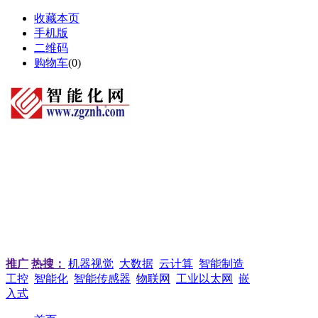
收藏本页
手机版
二维码
购物车
(
0
)
推广
热搜：
机器视觉
大数据
云计算
智能制造
工控
智能化
智能传感器
物联网
工业以太网
嵌
入式