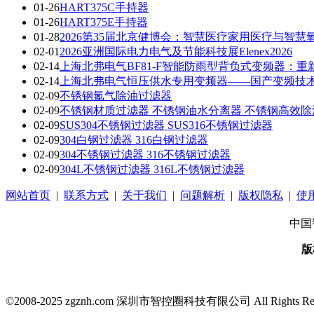
01-26
HART375C手持器
01-26
HART375E手持器
01-28
2026第35届北京健博会：智慧医疗家用医疗与智慧
02-01
2026亚洲国际电力电气及节能科技展Elenex2026
02-14
上海北弗电气BF81-F智能防雨型背负式变频器：
02-14
上海北弗电气恒压供水专用变频器——国产变频技
02-09
不锈钢氮气除油过滤器
02-09
不锈钢材质过滤器 不锈钢油水分离器 不锈钢高效除
02-09
SUS304不锈钢过滤器 SUS316不锈钢过滤器
02-09
304白钢过滤器 316白钢过滤器
02-09
304不锈钢过滤器 316不锈钢过滤器
02-09
304L不锈钢过滤器 316L不锈钢过滤器
网站首页
|
联系方式
|
关于我们
|
问题解析
|
版权隐私
|
使
中国
版
©2008-2025 zgznh.com 深圳市智控圈科技有限公司 All Rights Res