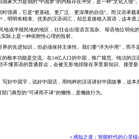
国家大力提倡的“中国梦”的内核存在冲突，是一种“文化入侵”
信时强调，它是“更基础、更广泛、更深厚的自信“。而汉语承
中，明明有精准、优美的汉语词汇，却总直接植入英语，这本质
殖民地或半殖民地的地区，往往会出现语言混杂、母语地位弱化
，这实际上是一种依附性心理的投射。
界的先进知识，但必须保持主体性。我们要“洋为中用”，而不是
言的根本功能是交流。在14亿人口的中国，推广规范、纯洁的
些不懂英语的普通群众，会被无形地排除在享受新知识、接受新
。写好中国字，说好中国话，用纯粹的汉语讲好中国故事，这本
育部门典型的“可译而不译”的懒惰，是懒政行为。
• 感知之道：智能时代的心灵锚