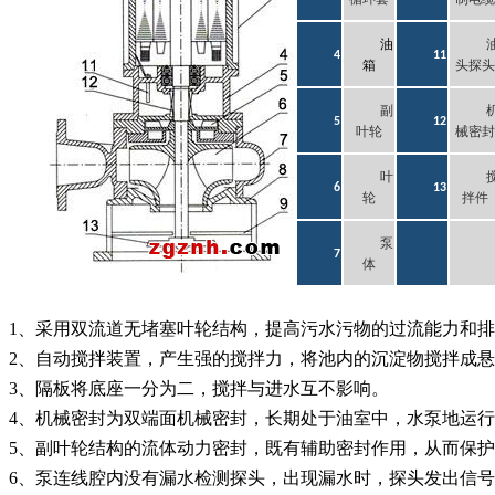
循环套
制电缆
油
4
11
探
箱
头
头
副
5
12
叶轮
械密封
叶
6
13
轮
拌件
泵
7
体
1、采用双流道无堵塞叶轮结构，提高污水污物的过流能力和
2、自动搅拌装置，产生强的搅拌力，将池内的沉淀物搅拌成
3、隔板将底座一分为二，搅拌与进水互不影响。
4、机械密封为双端面机械密封，长期处于油室中，水泵地运
5、副叶轮结构的流体动力密封，既有辅助密封作用，从而保
6、泵连线腔内没有漏水检测探头，出现漏水时，探头发出信