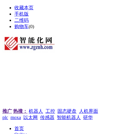
收藏本页
手机版
二维码
购物车
(
0
)
推广
热搜：
机器人
工控
固态硬盘
人机界面
plc
moxa
以太网
传感器
智能机器人
研华
首页