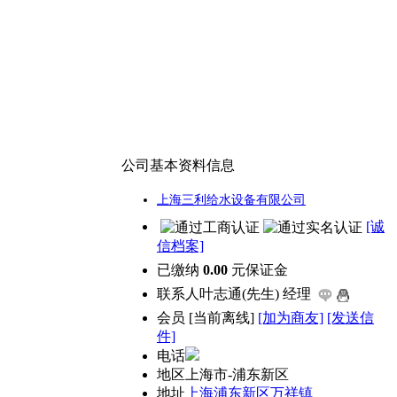
公司基本资料信息
上海三利给水设备有限公司
[诚
信档案]
已缴纳
0.00
元保证金
联系人
叶志通(先生) 经理
会员
[
当前离线
]
[加为商友]
[发送信
件]
电话
地区
上海市-浦东新区
地址
上海浦东新区万祥镇