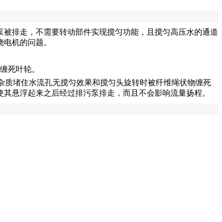
泵被排走，不需要转动部件实现搅匀功能，且搅匀高压水的通道
烧电机的问题。
物缠死叶轮。
杂质堵住水流孔无搅匀效果和搅匀头旋转时被纤维绳状物缠死
使其悬浮起来之后经过排污泵排走，而且不会影响流量扬程。