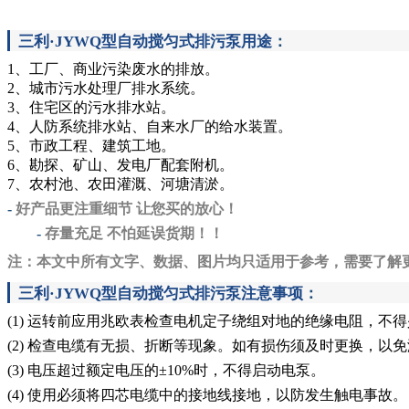
三利·JYWQ型自动搅匀式排污泵用途
：
1、工厂、商业污染废水的排放。
2、城市污水处理厂排水系统。
3、住宅区的污水排水站。
4、人防系统排水站、自来水厂的给水装置。
5、市政工程、建筑工地。
6、勘探、矿山、发电厂配套附机。
7、农村池、农田灌溉、河塘清淤。
-
好产品更注重细节 让您买的放心！
-
存量充足 不怕延误货期！！
注：本文中所有文字、数据、图片均只适用于参考，需要了解
三利·JYWQ型自动搅匀式排污泵注意事项
：
(1)
运转前应用兆欧表检查电机定子绕组对地的绝缘电阻，不得
(2) 检查电缆有无损、折断等现象。如有损伤须及时更换，以
(3) 电压超过额定电压的±10%时，不得启动电泵。
(4) 使用必须将四芯电缆中的接地线接地，以防发生触电事故。