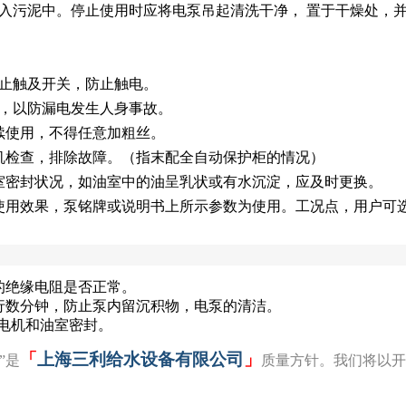
陷入污泥中。停止使用时应将电泵吊起清洗干净， 置于干燥处，
禁止触及开关，防止触电。
源，以防漏电发生人身事故。
继续使用，不得任意加粗丝。
停机检查，排除故障。（指末配全自动保护柜的情况）
油室密封状况，如油室中的油呈乳状或有水沉淀，应及时更换。
到使用效果，泵铭牌或说明书上所示参数为使用。工况点，用户可选
的绝缘电阻是否正常。
行数分钟，防止泵内留沉积物，电泵的清洁。
，电机和油室密封。
「
上海三利给水设备有限公司
」
”是
质量方针。我们将以开