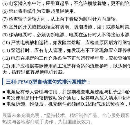
(5) 电泵潜入水中时，应垂直起吊，不允许横放着地，更不能
(6) 禁止将电缆作为安装起吊绳使用。
(7) 检查转子运转方向，从上向下看应为顺时针方向旋转。
(8) 室外的开关或接线端应有防雨、防潮措施，湿手或赤足时
(9) 移动电泵时，必须切断电源，电泵在运行时人不得接触水
(10) 严禁电机缺相运转，如发险丝熔断，应检查原因后方可
(11) 泵运转时，应有专人管理，如发现有不正常现象应立即
(12) 电泵在规定的工作介质条件下正常运行半年后，应检查
(13) 用户应根据实际使用的工况选择合适的流量扬程，以达
大，扬程过低容易使电机过载。
三利·JYWQ型自动搅匀式排污泵维护
：
■
电泵应有专人管理与使用，并定期检查电泵绕组与机壳之间
■
每次使用是用于较稠较粘的介质后，应将电泵放入清水中运
■
电泵拆卸、维修后，机壳组件必须经O.2MPa气压试验检验
展望未来充满光明，“坚持技术、精细制作产品、全心服务顾客
热忱与各地客商联手协作，为祖国建设效力。