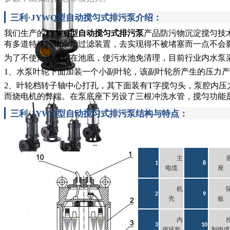
三利·JYWQ型自动搅匀式排污泵介绍
：
我们生产的
JYWQ型自动搅匀式排污泵
产品防污物沉淀搅匀技
有多道特殊污物杂质过滤装置，去实现得不被堵塞而一点不会
为了不使污物沉积在池底，使污水池免清理，目前行业内水泵
1、水泵叶轮下面加装一个小副叶轮，该副叶轮所产生的压力
2、叶轮档转子轴中心打孔，其下面装有T字搅匀头，泵腔内
而烧电机的弊端。
在泵底座下另设了三根冲洗水管，搅匀功能
三利·JYWQ型自动搅匀式排污泵结构与特点
：
主
1
8
电缆
座
机
2
9
壳
板
內
3
10