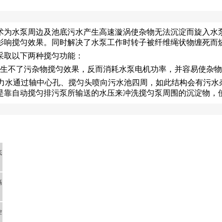
术为水泵周边及池底污水产生高速漩涡使杂物无法沉淀而旋入水
影响搅匀效果。同时解决了水泵工作时转子被纤维绳状物缠死而
采取以下两种搅匀功能：
产生不了污杂物搅匀效果，反而消耗水泵电机功率，并容易使杂
压力水通过轴中心孔、搅匀头喷向污水池四周，如此结构会有污水
是靠自动搅匀排污泵所输送的水压来冲洗搅匀泵周围的沉淀物，
底
隔
控