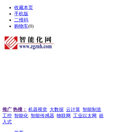
收藏本页
手机版
二维码
购物车
(
0
)
推广
热搜：
机器视觉
大数据
云计算
智能制造
工控
智能化
智能传感器
物联网
工业以太网
嵌
入式