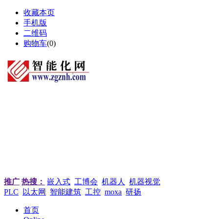
收藏本页
手机版
二维码
购物车
(
0
)
推广
热搜：
嵌入式
工博会
机器人
机器视觉
PLC
以太网
智能建筑
工控
moxa
研扬
首页