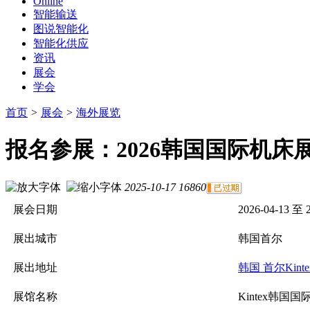
Online
智能输送
图说智能化
智能化供应
资讯
展会
学会
首页
>
展会
>
海外展览
报名参展：2026韩国国际机床展 S
2025-10-17
16860
展会日期
2026-04-13 至 
展出城市
韩国首尔
展出地址
韩国 首尔Kin
展馆名称
Kintex韩国