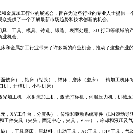
床和金属加工行业的展览会，旨在为这些行业的专业人士提供一
观众提供了一个了解最新市场趋势和技术创新的机会。
具、工具、模具、铸造、锻造、表面处理、3D 打印等领域的
商业机会。
机床和金属加工行业带来了许多新的商业机会，推动了这些产业
铣床），钻床（钻头），镗床，磨床（磨床），精加工机床/研磨
口机，开槽机，小型机床）
激光加工机，水射流加工机，激光打标机，伺服压力机，机械压
轴单元，XY工作台，分度头），传输和驱动系统零件（LM滚动
和工件夹具（夹头，固定中心，夹具，Vises），冷却和液压
垫），工具磨床，原材料，电动工具，AC工具，DIY工具，气