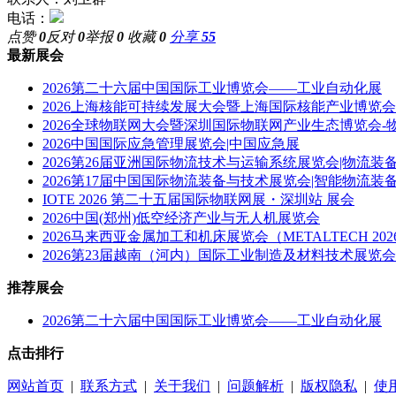
电话：
点赞
0
反对
0
举报
0
收藏
0
分享
55
最新展会
2026第二十六届中国国际工业博览会——工业自动化展
2026上海核能可持续发展大会暨上海国际核能产业博览会
2026全球物联网大会暨深圳国际物联网产业生态博览会-物联网展Global In
2026中国国际应急管理展览会|中国应急展
2026第26届亚洲国际物流技术与运输系统展览会|物流装
2026第17届中国国际物流装备与技术展览会|智能物流装
IOTE 2026 第二十五届国际物联网展・深圳站 展会
2026中国(郑州)低空经济产业与无人机展览会
2026马来西亚金属加工和机床展览会（METALTECH 20
2026第23届越南（河内）国际工业制造及材料技术展览会 
推荐展会
2026第二十六届中国国际工业博览会——工业自动化展
点击排行
网站首页
|
联系方式
|
关于我们
|
问题解析
|
版权隐私
|
使