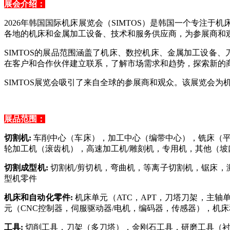
展会介绍：
2026
年韩国国际机床展览会（SIMTOS）是韩国一
个专注于机
各地的机床和金属加工设备、技术和服务供应商，为参展商和
SIMTOS
的展品范围涵盖了机床、数控机床、金属加工设备、刀
在客户和合作伙伴建立联系，了解市场需求和趋势，探索新的
SIMTOS
展览会吸引了来自全球的参展商和观众。该展览会为
展品范围：
切割机:
车削中心（车床），加工中心（编带中心），铣床（平面
轮加工机（滚齿机），高速加工机/雕刻机，专用机，其他（坡
切割成型机:
切割机/剪切机，弯曲机，等离子切割机，锯床，
型机零件
机床和自动化零件:
机床单元（ATC，APT，刀塔刀架，主
元（CNC控制器，伺服驱动器/电机，编码器，传感器），机床
工具:
切削工具，刀架（多刀塔），金刚石工具，研磨工具（衬