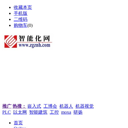
收藏本页
手机版
二维码
购物车
(
0
)
推广
热搜：
嵌入式
工博会
机器人
机器视觉
PLC
以太网
智能建筑
工控
moxa
研扬
首页