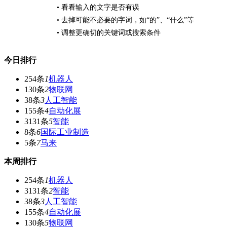
• 看看输入的文字是否有误
• 去掉可能不必要的字词，如“的”、“什么”等
• 调整更确切的关键词或搜索条件
今日排行
254条
1
机器人
130条
2
物联网
38条
3
人工智能
155条
4
自动化展
3131条
5
智能
8条
6
国际工业制造
5条
7
马来
本周排行
254条
1
机器人
3131条
2
智能
38条
3
人工智能
155条
4
自动化展
130条
5
物联网