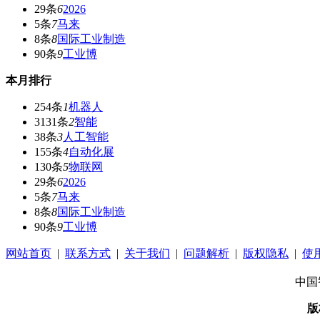
29条
6
2026
5条
7
马来
8条
8
国际工业制造
90条
9
工业博
本月排行
254条
1
机器人
3131条
2
智能
38条
3
人工智能
155条
4
自动化展
130条
5
物联网
29条
6
2026
5条
7
马来
8条
8
国际工业制造
90条
9
工业博
网站首页
|
联系方式
|
关于我们
|
问题解析
|
版权隐私
|
使
中国
版