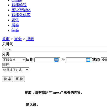
Online
智能输送
图说智能化
智能化供应
资讯
展会
学会
首页
>
展会
>
搜索
关键词
分类
日期
至
状态
排序
抱歉，没有找到与“
moxa
” 相关的内容。
建议您：