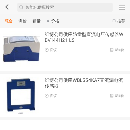
综合
询价
销量
价格
推荐
维博公司供应防雷型直流电压传感器W
BV144H21-LS
面议
0询价
维博公司供应WBL554KA7直流漏电流
传感器
面议
0询价