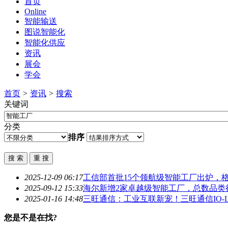
首页
Online
智能输送
图说智能化
智能化供应
资讯
展会
学会
首页
>
资讯
>
搜索
关键词
分类
排序
2025-12-09 06:17
工信部首批15个领航级
智能工厂
出炉，格
2025-09-12 15:33
海尔新增2家卓越级
智能工厂
，总数品类
2025-01-16 14:48
三旺通信：工业互联新宠！三旺通信IO-L
您是不是在找?