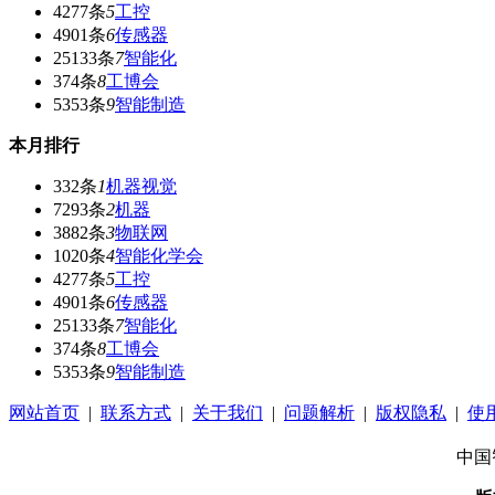
4277条
5
工控
4901条
6
传感器
25133条
7
智能化
374条
8
工博会
5353条
9
智能制造
本月排行
332条
1
机器视觉
7293条
2
机器
3882条
3
物联网
1020条
4
智能化学会
4277条
5
工控
4901条
6
传感器
25133条
7
智能化
374条
8
工博会
5353条
9
智能制造
网站首页
|
联系方式
|
关于我们
|
问题解析
|
版权隐私
|
使
中国