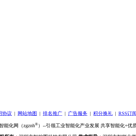
用协议
|
网站地图
|
排名推广
|
广告服务
|
积分换礼
|
RSS订
®
智能化网（zgznh
）--引领工业智能化产业发展 共享智能化+优