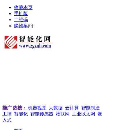
收藏本页
手机版
二维码
购物车
(
0
)
推广
热搜：
机器视觉
大数据
云计算
智能制造
工控
智能化
智能传感器
物联网
工业以太网
嵌
入式