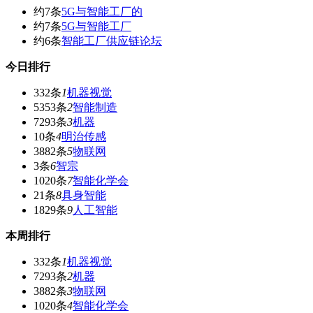
约7条
5G与智能工厂的
约7条
5G与智能工厂
约6条
智能工厂供应链论坛
今日排行
332条
1
机器视觉
5353条
2
智能制造
7293条
3
机器
10条
4
明治传感
3882条
5
物联网
3条
6
智宗
1020条
7
智能化学会
21条
8
具身智能
1829条
9
人工智能
本周排行
332条
1
机器视觉
7293条
2
机器
3882条
3
物联网
1020条
4
智能化学会