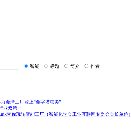
智能
标题
简介
作者
力金湾工厂登上“金字塔塔尖”
行业双第一
ink带你玩转
智能工厂
（智能化学会工业互联网专委会会长单位